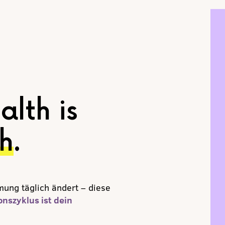
lth is
h
.
mmung täglich ändert – diese
nszyklus ist dein